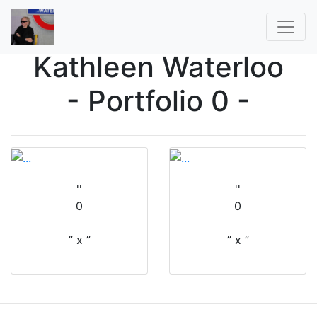
Kathleen Waterloo
- Portfolio 0 -
''
''
0
0
” x ”
” x ”